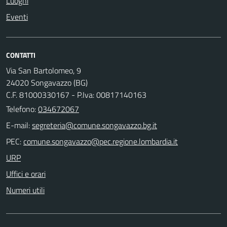
Luoghi
Eventi
CONTATTI
Via San Bartolomeo, 9
24020 Songavazzo (BG)
C.F. 81000330167 - P.Iva: 00817140163
Telefono:
034672067
E-mail:
PEC:
URP
Uffici e orari
Numeri utili