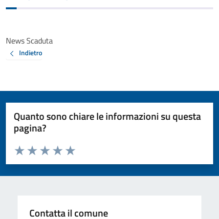
News Scaduta
Indietro
Quanto sono chiare le informazioni su questa
pagina?
Valuta da 1 a 5 stelle la pagina
Valuta 1 stelle su 5
Valuta 2 stelle su 5
Valuta 3 stelle su 5
Valuta 4 stelle su 5
Valuta 5 stelle su 5
Contatta il comune