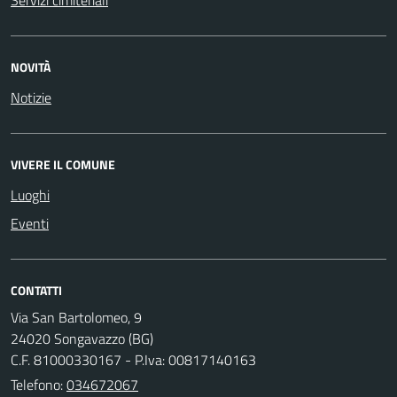
Servizi cimiteriali
NOVITÀ
Notizie
VIVERE IL COMUNE
Luoghi
Eventi
CONTATTI
Via San Bartolomeo, 9
24020 Songavazzo (BG)
C.F. 81000330167 - P.Iva: 00817140163
Telefono:
034672067