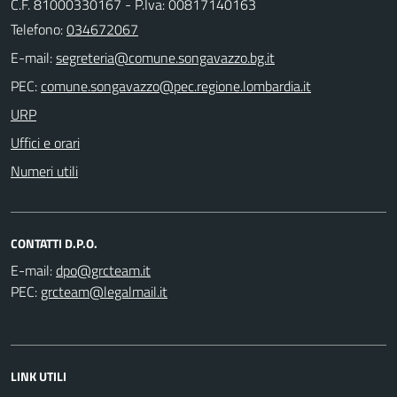
C.F. 81000330167 - P.Iva: 00817140163
Telefono:
034672067
E-mail:
PEC:
URP
Uffici e orari
Numeri utili
CONTATTI D.P.O.
E-mail:
PEC:
LINK UTILI