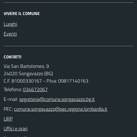
VIVERE IL COMUNE
Luoghi
Eventi
CONTATTI
Via San Bartolomeo, 9
24020 Songavazzo (BG)
C.F. 81000330167 - P.Iva: 00817140163
Telefono:
034672067
E-mail:
PEC:
URP
Uffici e orari