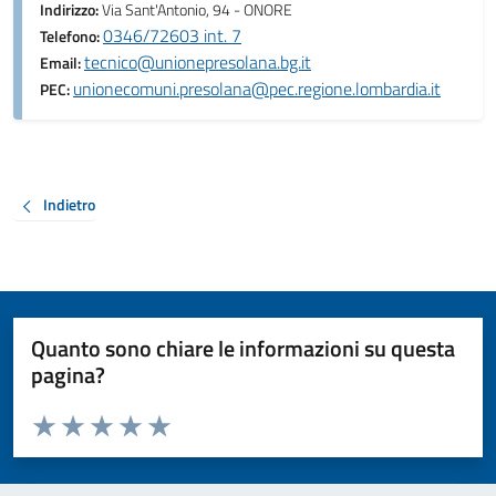
Indirizzo:
Via Sant'Antonio, 94 - ONORE
0346/72603 int. 7
Telefono:
tecnico@unionepresolana.bg.it
Email:
unionecomuni.presolana@pec.regione.lombardia.it
PEC:
Indietro
Quanto sono chiare le informazioni su questa
pagina?
Valuta da 1 a 5 stelle la pagina
Valuta 1 stelle su 5
Valuta 2 stelle su 5
Valuta 3 stelle su 5
Valuta 4 stelle su 5
Valuta 5 stelle su 5