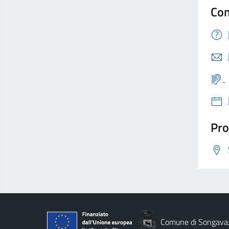
Con
Pro
Comune di Songava