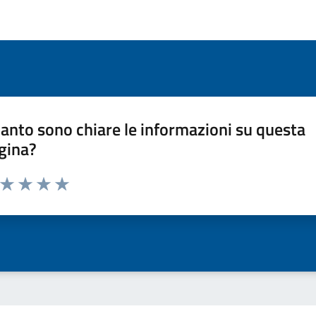
anto sono chiare le informazioni su questa
gina?
a da 1 a 5 stelle la pagina
ta 1 stelle su 5
Valuta 2 stelle su 5
Valuta 3 stelle su 5
Valuta 4 stelle su 5
Valuta 5 stelle su 5