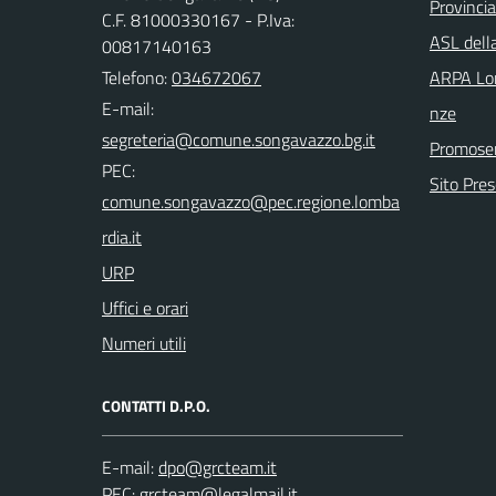
Provinci
C.F. 81000330167 - P.Iva:
ASL dell
00817140163
Telefono:
034672067
ARPA Lom
E-mail:
nze
Promoser
PEC:
Sito Pre
URP
Uffici e orari
Numeri utili
CONTATTI D.P.O.
E-mail:
PEC: