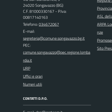
Regione 
24020 Songavazzo (BG)
Provinci
C.F. 81000330167 - P.Iva:
ASL dell
00817140163
Telefono:
034672067
ARPA Lom
E-mail:
nze
Promoser
PEC:
Sito Pre
URP
Uffici e orari
Numeri utili
CONTATTI D.P.O.