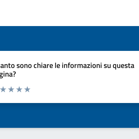
anto sono chiare le informazioni su questa
gina?
a da 1 a 5 stelle la pagina
ta 1 stelle su 5
Valuta 2 stelle su 5
Valuta 3 stelle su 5
Valuta 4 stelle su 5
Valuta 5 stelle su 5