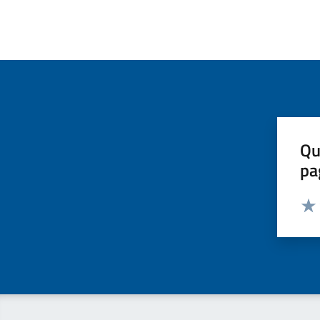
Qu
pa
Valut
Valu