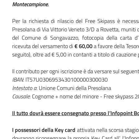
Montecampione.
Per la richiesta di rilascio del Free Skipass è necess
Presolana di Via Vittorio Veneto 3/D a Rovetta, muniti de
del Comune di Songavazzo, fotocopia della carta d’i
ricevuta del versamento di
€ 60,00
a favore della Tesor
seguito), oltre ad € 5,00 in contanti a titolo di cauzione 
Il contributo per ogni iscrizione è da versare sul seguen
IBAN
: IT57U0306953430100000300030
Intestato a
: Unione Comuni della Presolana
Causale
: Cognome + nome del minore - Free skypass 
Il tutto dovrà essere consegnato presso l’Infopoint Bo
I possessori della Key card
attivata nella scorsa stagio
dovranno riconsegnare la propria Key Card all’ l’Infopoi