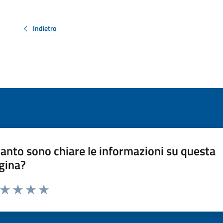
Indietro
anto sono chiare le informazioni su questa
gina?
a da 1 a 5 stelle la pagina
ta 1 stelle su 5
Valuta 2 stelle su 5
Valuta 3 stelle su 5
Valuta 4 stelle su 5
Valuta 5 stelle su 5