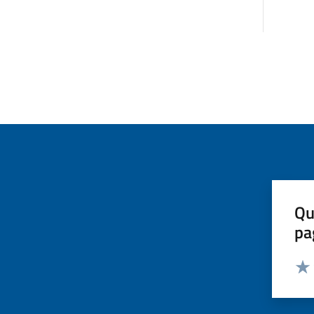
Qu
pa
Valut
Valu