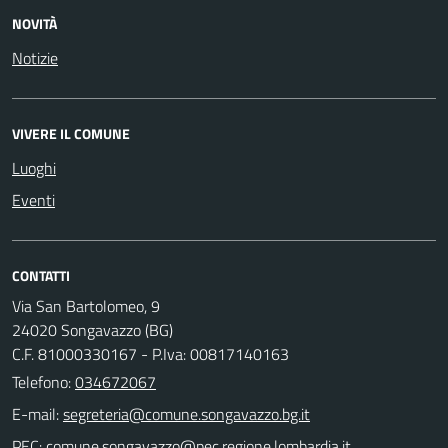
NOVITÀ
Notizie
VIVERE IL COMUNE
Luoghi
Eventi
CONTATTI
Via San Bartolomeo, 9
24020 Songavazzo (BG)
C.F. 81000330167 - P.Iva: 00817140163
Telefono:
034672067
E-mail:
PEC: