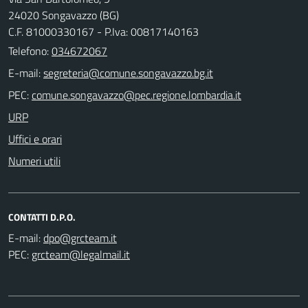
24020 Songavazzo (BG)
C.F. 81000330167 - P.Iva: 00817140163
Telefono:
034672067
E-mail:
PEC:
URP
Uffici e orari
Numeri utili
CONTATTI D.P.O.
E-mail:
PEC: