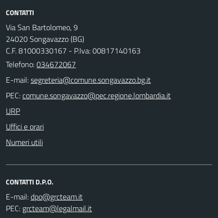
CONTATTI
Via San Bartolomeo, 9
24020 Songavazzo (BG)
C.F. 81000330167 - P.Iva: 00817140163
Telefono:
034672067
E-mail:
PEC:
URP
Uffici e orari
Numeri utili
CONTATTI D.P.O.
E-mail:
PEC: