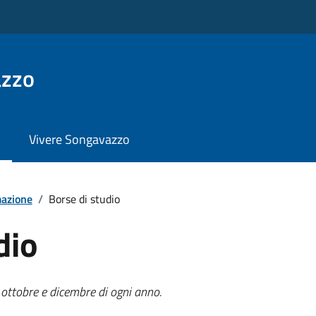
azzo
Vivere Songavazzo
mazione
/
Borse di studio
dio
a ottobre e dicembre di ogni anno.