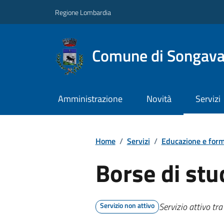
Regione Lombardia
Comune di Songav
Amministrazione
Novità
Servizi
Home
/
Servizi
/
Educazione e for
Borse di stu
Servizio non attivo
Servizio attivo tr