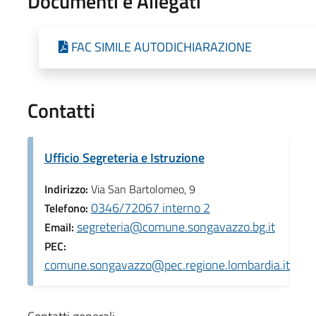
Documenti e Allegati
FAC SIMILE AUTODICHIARAZIONE
Contatti
Ufficio Segreteria e Istruzione
Indirizzo:
Via San Bartolomeo, 9
0346/72067 interno 2
Telefono:
segreteria@comune.songavazzo.bg.it
Email:
PEC:
comune.songavazzo@pec.regione.lombardia.it