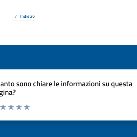
Indietro
anto sono chiare le informazioni su questa
gina?
a da 1 a 5 stelle la pagina
ta 1 stelle su 5
Valuta 2 stelle su 5
Valuta 3 stelle su 5
Valuta 4 stelle su 5
Valuta 5 stelle su 5