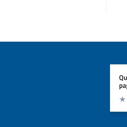
Qu
pa
Valut
Valu