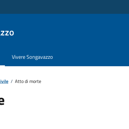
azzo
Vivere Songavazzo
ivile
/
Atto di morte
e