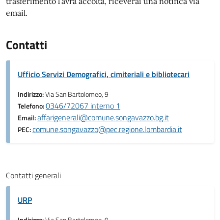
trasferimento l’avrà accolta, riceverai una notifica via
email.
Contatti
Ufficio Servizi Demografici, cimiteriali e bibliotecari
Indirizzo:
Via San Bartolomeo, 9
0346/72067 interno 1
Telefono:
affarigenerali@comune.songavazzo.bg.it
Email:
comune.songavazzo@pec.regione.lombardia.it
PEC:
Contatti generali
URP