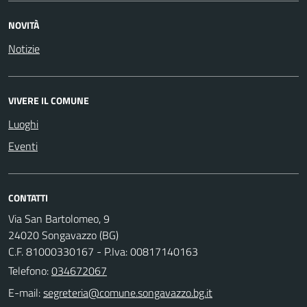
NOVITÀ
Notizie
VIVERE IL COMUNE
Luoghi
Eventi
CONTATTI
Via San Bartolomeo, 9
24020 Songavazzo (BG)
C.F. 81000330167 - P.Iva: 00817140163
Telefono:
034672067
E-mail: