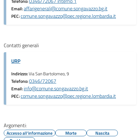
0346/72067 interno 1
Telefono:
affarigenerali@comune.songavazzo.bg.it
Email:
comune.songavazzo@pec.regione.lombardia.it
PEC:
Contatti generali
URP
Indirizzo:
Via San Bartolomeo, 9
0346/72067
Telefono:
info@comune.songavazzo.bg.it
Email:
comune.songavazzo@pec.regione.lombardia.it
PEC:
Argomenti:
Accesso all'informazione
Morte
Nascita