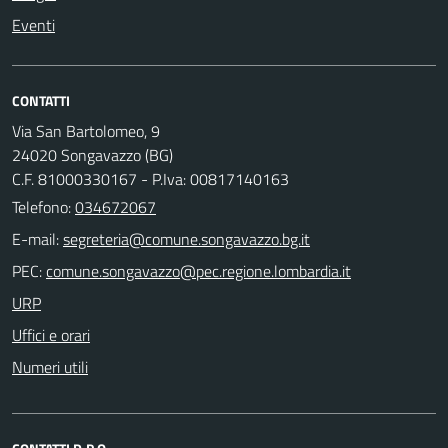
Eventi
CONTATTI
Via San Bartolomeo, 9
24020 Songavazzo (BG)
C.F. 81000330167 - P.Iva: 00817140163
Telefono:
034672067
E-mail:
PEC:
URP
Uffici e orari
Numeri utili