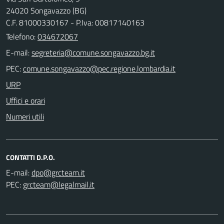
24020 Songavazzo (BG)
C.F. 81000330167 - P.Iva: 00817140163
Telefono:
034672067
E-mail:
PEC:
URP
Uffici e orari
Numeri utili
CONTATTI D.P.O.
E-mail:
PEC: