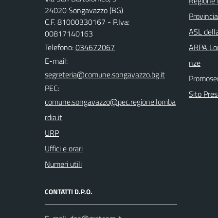
Regione 
24020 Songavazzo (BG)
Provinci
C.F. 81000330167 - P.Iva:
ASL dell
00817140163
Telefono:
034672067
ARPA Lom
E-mail:
nze
Promoser
PEC:
Sito Pre
URP
Uffici e orari
Numeri utili
CONTATTI D.P.O.