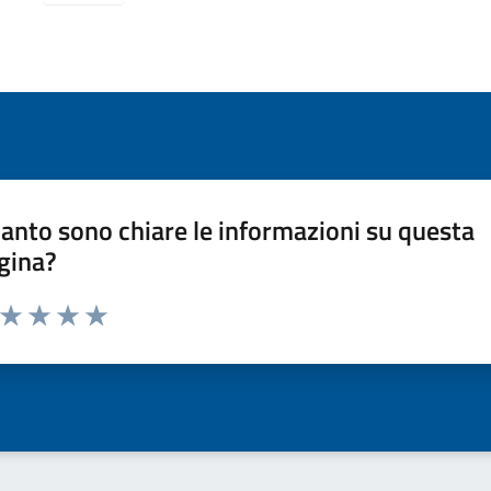
anto sono chiare le informazioni su questa
gina?
a da 1 a 5 stelle la pagina
ta 1 stelle su 5
Valuta 2 stelle su 5
Valuta 3 stelle su 5
Valuta 4 stelle su 5
Valuta 5 stelle su 5