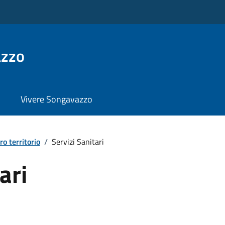
azzo
Vivere Songavazzo
ro territorio
/
Servizi Sanitari
ari