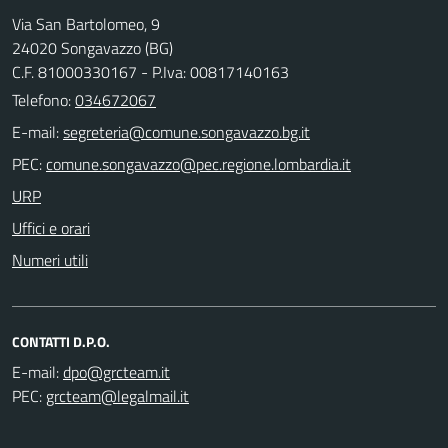
Via San Bartolomeo, 9
24020 Songavazzo (BG)
C.F. 81000330167 - P.Iva: 00817140163
Telefono:
034672067
E-mail:
PEC:
URP
Uffici e orari
Numeri utili
CONTATTI D.P.O.
E-mail:
PEC: