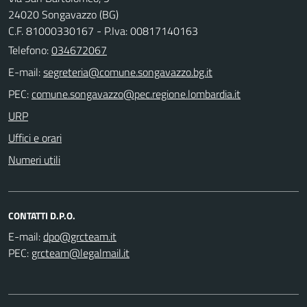
24020 Songavazzo (BG)
C.F. 81000330167 - P.Iva: 00817140163
Telefono:
034672067
E-mail:
PEC:
URP
Uffici e orari
Numeri utili
CONTATTI D.P.O.
E-mail:
PEC: