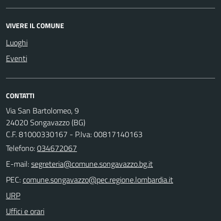
VIVERE IL COMUNE
Luoghi
Eventi
CONTATTI
Via San Bartolomeo, 9
24020 Songavazzo (BG)
C.F. 81000330167 - P.Iva: 00817140163
Telefono:
034672067
E-mail:
PEC:
URP
Uffici e orari