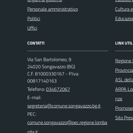
Personale amministrativo
Cultura 
Politici
Educazio
Uffici
CONTATTI
LINK UTIL
Via San Bartolomeo, 9
Regione 
24020 Songavazzo (BG)
Provinci
C.F. 81000330167 - P.Iva:
ASL dell
00817140163
Telefono:
034672067
ARPA Lom
E-mail:
nze
Promoser
PEC:
Sito Pre