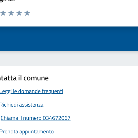
a da 1 a 5 stelle la pagina
ta 1 stelle su 5
Valuta 2 stelle su 5
Valuta 3 stelle su 5
Valuta 4 stelle su 5
Valuta 5 stelle su 5
tatta il comune
Leggi le domande frequenti
Richiedi assistenza
Chiama il numero 034672067
Prenota appuntamento