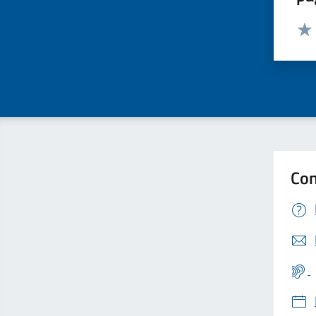
Valut
Valu
Con