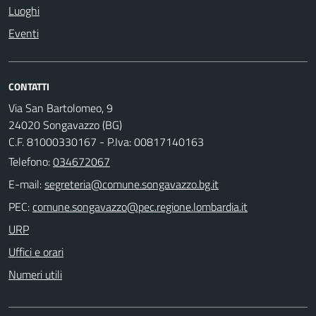
Luoghi
Eventi
CONTATTI
Via San Bartolomeo, 9
24020 Songavazzo (BG)
C.F. 81000330167 - P.Iva: 00817140163
Telefono:
034672067
E-mail:
PEC:
URP
Uffici e orari
Numeri utili