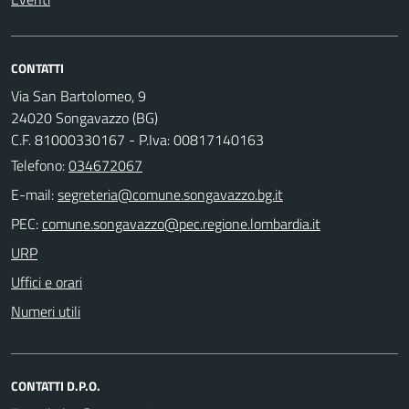
CONTATTI
Via San Bartolomeo, 9
24020 Songavazzo (BG)
C.F. 81000330167 - P.Iva: 00817140163
Telefono:
034672067
E-mail:
PEC:
URP
Uffici e orari
Numeri utili
CONTATTI D.P.O.