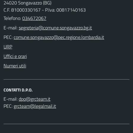
24020 Songavazzo (BG)
C.F. 81000330167 - P.Iva: 00817140163
Telefono:
034672067
E-mail:
PEC:
URP
Uffici e orari
Numeri utili
CONTATTI D.P.O.
E-mail:
PEC: