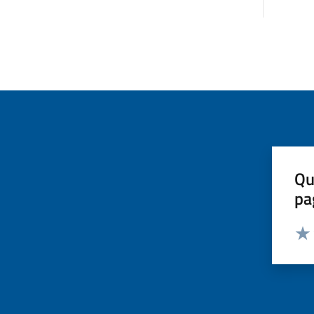
Qu
pa
Valut
Valu