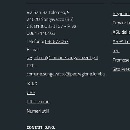
Via San Bartolomeo, 9
Regione 
24020 Songavazzo (BG)
Provinci
C.F. 81000330167 - P.Iva:
ASL dell
00817140163
Telefono:
034672067
ARPA Lom
E-mail:
nze
Promoser
PEC:
Sito Pre
URP
Uffici e orari
Numeri utili
CONTATTI D.P.O.