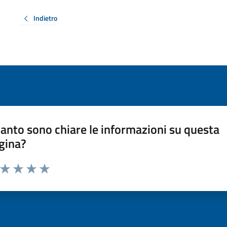
Indietro
anto sono chiare le informazioni su questa
gina?
a da 1 a 5 stelle la pagina
ta 1 stelle su 5
Valuta 2 stelle su 5
Valuta 3 stelle su 5
Valuta 4 stelle su 5
Valuta 5 stelle su 5