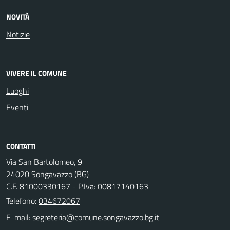
NOVITÀ
Notizie
VIVERE IL COMUNE
Luoghi
Eventi
CONTATTI
Via San Bartolomeo, 9
24020 Songavazzo (BG)
C.F. 81000330167 - P.Iva: 00817140163
Telefono:
034672067
E-mail: