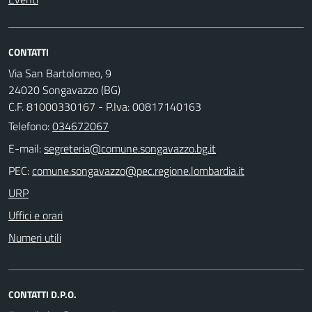
CONTATTI
Via San Bartolomeo, 9
24020 Songavazzo (BG)
C.F. 81000330167 - P.Iva: 00817140163
Telefono:
034672067
E-mail:
PEC:
URP
Uffici e orari
Numeri utili
CONTATTI D.P.O.