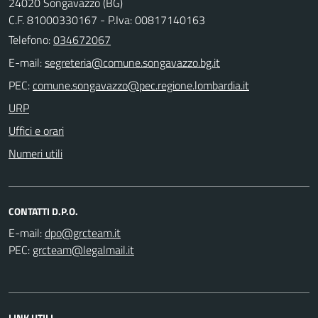
24020 Songavazzo (BG)
C.F. 81000330167 - P.Iva: 00817140163
Telefono:
034672067
E-mail:
PEC:
URP
Uffici e orari
Numeri utili
CONTATTI D.P.O.
E-mail:
PEC:
LINK UTILI