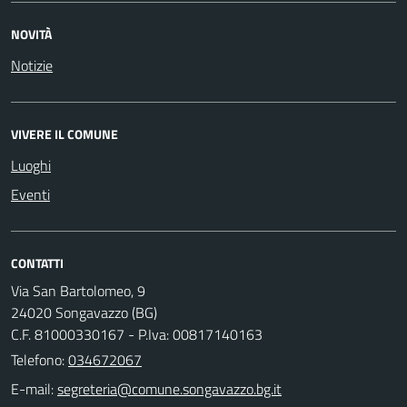
NOVITÀ
Notizie
VIVERE IL COMUNE
Luoghi
Eventi
CONTATTI
Via San Bartolomeo, 9
24020 Songavazzo (BG)
C.F. 81000330167 - P.Iva: 00817140163
Telefono:
034672067
E-mail: