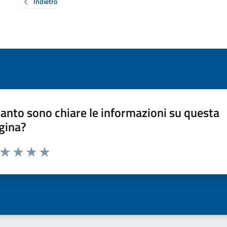
Indietro
anto sono chiare le informazioni su questa
gina?
a da 1 a 5 stelle la pagina
ta 1 stelle su 5
Valuta 2 stelle su 5
Valuta 3 stelle su 5
Valuta 4 stelle su 5
Valuta 5 stelle su 5