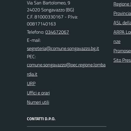
Via San Bartolomeo, 9
Regione 
24020 Songavazzo (BG)
Provinci
C.F. 81000330167 - P.Iva:
ASL dell
00817140163
Telefono:
034672067
ARPA Lom
E-mail:
nze
Promoser
PEC:
Sito Pre
URP
Uffici e orari
Numeri utili
CONTATTI D.P.O.