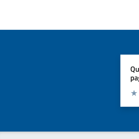
Qu
pa
Valut
Valu