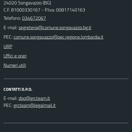
24020 Songavazzo (BG)
C.F. 81000330167 - P.Iva: 00817140163
Telefono:
034672067
E-mail:
PEC:
URP
Uffici e orari
Numeri utili
CONTATTI D.P.O.
E-mail:
PEC: