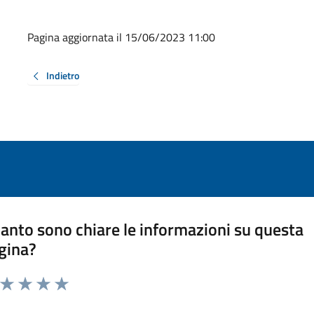
Pagina aggiornata il 15/06/2023 11:00
Indietro
anto sono chiare le informazioni su questa
gina?
a da 1 a 5 stelle la pagina
ta 1 stelle su 5
Valuta 2 stelle su 5
Valuta 3 stelle su 5
Valuta 4 stelle su 5
Valuta 5 stelle su 5