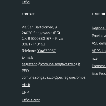
Uffici
CONTATTI
LINK UTIL
Via San Bartolomeo, 9
Regione 
24020 Songavazzo (BG)
Provinci
C.F. 81000330167 - P.Iva:
ASL dell
00817140163
Telefono:
034672067
ARPA Lom
E-mail:
nze
Promoser
PEC:
Sito Pre
URP
Uffici e orari