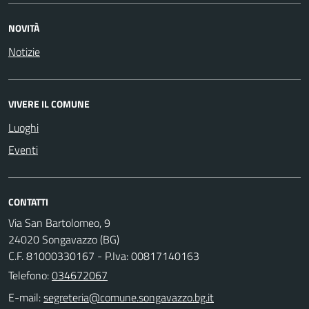
NOVITÀ
Notizie
VIVERE IL COMUNE
Luoghi
Eventi
CONTATTI
Via San Bartolomeo, 9
24020 Songavazzo (BG)
C.F. 81000330167 - P.Iva: 00817140163
Telefono:
034672067
E-mail: