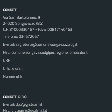
CONTATTI
Via San Bartolomeo, 9
24020 Songavazzo (BG)
C.F. 81000330167 - P.Iva: 00817140163
Telefono:
034672067
E-mail:
PEC:
URP
Uffici e orari
Numeri utili
CONTATTI D.P.O.
E-mail:
PEC: