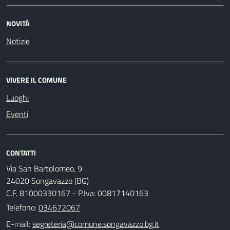
NOVITÀ
Notizie
VIVERE IL COMUNE
Luoghi
Eventi
CONTATTI
Via San Bartolomeo, 9
24020 Songavazzo (BG)
C.F. 81000330167 - P.Iva: 00817140163
Telefono:
034672067
E-mail: