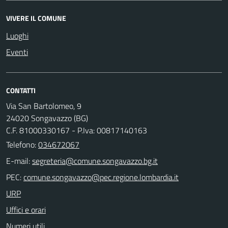
VIVERE IL COMUNE
Luoghi
Eventi
CONTATTI
Via San Bartolomeo, 9
24020 Songavazzo (BG)
C.F. 81000330167 - P.Iva: 00817140163
Telefono:
034672067
E-mail:
PEC:
URP
Uffici e orari
Numeri utili