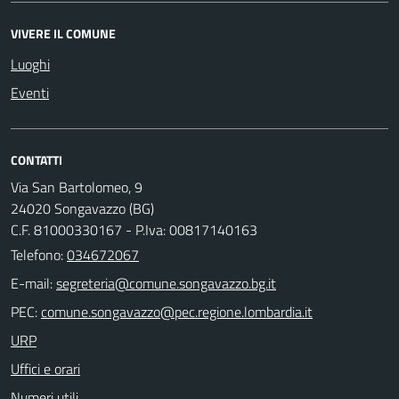
VIVERE IL COMUNE
Luoghi
Eventi
CONTATTI
Via San Bartolomeo, 9
24020 Songavazzo (BG)
C.F. 81000330167 - P.Iva: 00817140163
Telefono:
034672067
E-mail:
PEC:
URP
Uffici e orari
Numeri utili