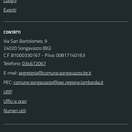
Luoghi
Eventi
CONTATTI
Via San Bartolomeo, 9
24020 Songavazzo (BG)
C.F. 81000330167 - P.Iva: 00817140163
Telefono:
034672067
E-mail:
PEC:
URP
Uffici e orari
Numeri utili