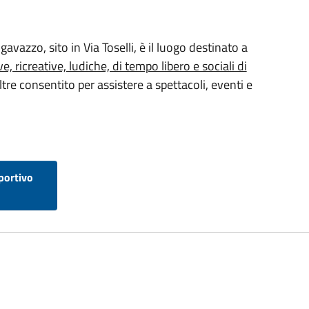
avazzo, sito in Via Toselli, è il luogo destinato a
ve, ricreative, ludiche, di tempo libero e sociali di
ltre consentito per assistere a spettacoli, eventi e
sportivo