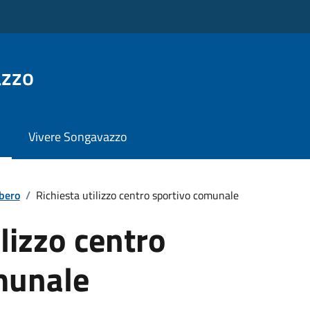
azzo
Vivere Songavazzo
ibero
/
Richiesta utilizzo centro sportivo comunale
ilizzo centro
munale