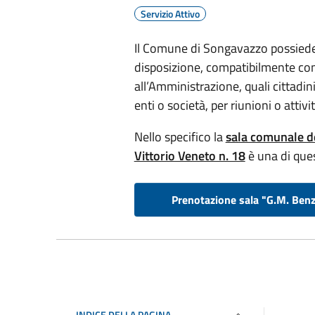
Servizio Attivo
Il Comune di Songavazzo possied
disposizione, compatibilmente con 
all’Amministrazione, quali cittadini,
enti o società, per riunioni o atti
Nello specifico la
sala comunale de
Vittorio Veneto n. 18
è una di que
Prenotazione sala "G.M. Ben
INDICE DELLA PAGINA