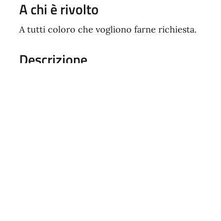
A chi è rivolto
A tutti coloro che vogliono farne richiesta.
Descrizione
Il Comune di Songavazzo possiede
sale e spazi 
compatibilmente con l’attività del Comune, a sogg
cittadini, gruppi di persone, associazioni, partiti 
attività che non abbiano scopo di lucro. Nello sp
“Giovan Maria Benzoni” sita in via Vittorio Vene
Come fare
Dall'anno 2023 la modalità di presentazione del