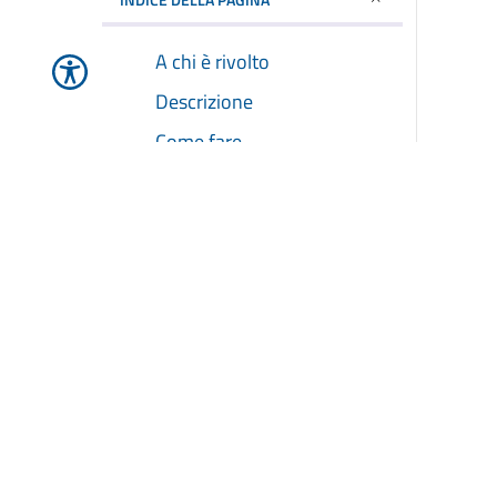
A chi è rivolto
Descrizione
Come fare
Cosa serve
Cosa si ottiene
Tempi e scadenze
Quanto costa
Accedi al servizio
Ulteriori Informazioni
Condizioni di servizio
Documenti e Allegati