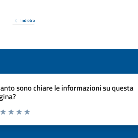
Indietro
anto sono chiare le informazioni su questa
gina?
a da 1 a 5 stelle la pagina
ta 1 stelle su 5
Valuta 2 stelle su 5
Valuta 3 stelle su 5
Valuta 4 stelle su 5
Valuta 5 stelle su 5