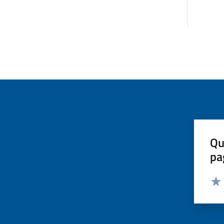
Qu
pa
Valut
Valu