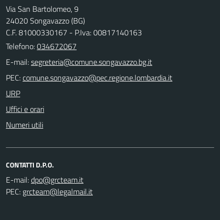
Via San Bartolomeo, 9
24020 Songavazzo (BG)
C.F. 81000330167 - P.Iva: 00817140163
Telefono:
034672067
E-mail:
PEC:
URP
Uffici e orari
Numeri utili
CONTATTI D.P.O.
E-mail:
PEC: