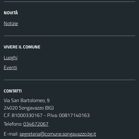
NOVITÀ
Notizie
VIVERE IL COMUNE
Luoghi
Eventi
CONTATTI
Via San Bartolomeo, 9
24020 Songavazzo (BG)
C.F. 81000330167 - P.Iva: 00817140163
Telefono:
034672067
E-mail: