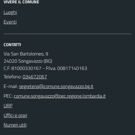
VIVERE IL COMUNE
Luoghi
Eventi
CONTATTI
Via San Bartolomeo, 9
24020 Songavazzo (BG)
C.F. 81000330167 - P.Iva: 00817140163
Telefono:
034672067
E-mail:
PEC:
URP
Uffici e orari
Numeri utili