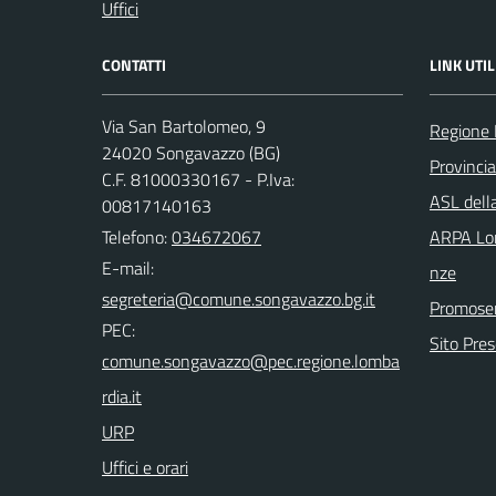
Uffici
CONTATTI
LINK UTIL
Via San Bartolomeo, 9
Regione 
24020 Songavazzo (BG)
Provinci
C.F. 81000330167 - P.Iva:
ASL dell
00817140163
Telefono:
034672067
ARPA Lom
E-mail:
nze
Promoser
PEC:
Sito Pre
URP
Uffici e orari