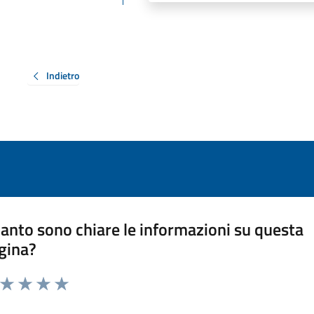
Indietro
anto sono chiare le informazioni su questa
gina?
a da 1 a 5 stelle la pagina
ta 1 stelle su 5
Valuta 2 stelle su 5
Valuta 3 stelle su 5
Valuta 4 stelle su 5
Valuta 5 stelle su 5