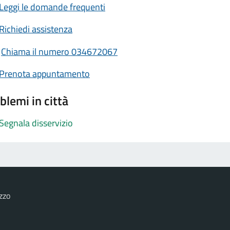
Leggi le domande frequenti
Richiedi assistenza
Chiama il numero 034672067
Prenota appuntamento
blemi in città
Segnala disservizio
zzo