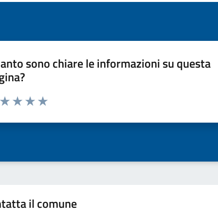
anto sono chiare le informazioni su questa
gina?
a da 1 a 5 stelle la pagina
ta 1 stelle su 5
Valuta 2 stelle su 5
Valuta 3 stelle su 5
Valuta 4 stelle su 5
Valuta 5 stelle su 5
tatta il comune