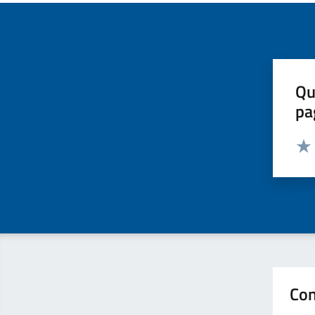
Qu
pa
Valut
Valu
Con