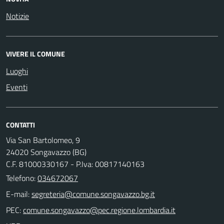
Notizie
VIVERE IL COMUNE
Luoghi
Eventi
CONTATTI
Via San Bartolomeo, 9
24020 Songavazzo (BG)
C.F. 81000330167 - P.Iva: 00817140163
Telefono:
034672067
E-mail:
PEC: