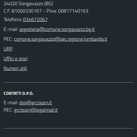
24020 Songavazzo (BG)
C.F. 81000330167 - P.Iva: 00817140163
Telefono:
034672067
E-mail:
PEC:
URP
Uffici e orari
Numeri utili
CONTATTI D.P.O.
E-mail:
PEC: