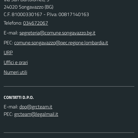
24020 Songavazzo (BG)
C.F. 81000330167 - P.Iva: 00817140163
Telefono:
034672067
E-mail:
PEC:
URP
Uffici e orari
Numeri utili
CONTATTI D.P.O.
E-mail:
PEC: