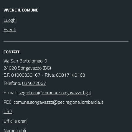
VIVERE IL COMUNE
Luoghi
Eventi
CONTATTI
Via San Bartolomeo, 9
24020 Songavazzo (BG)
C.F. 81000330167 - P.Iva: 00817140163
Telefono:
034672067
E-mail:
PEC:
URP
Uffici e orari
Numeri utili