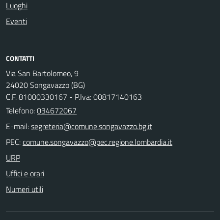
Luoghi
Eventi
CONTATTI
Via San Bartolomeo, 9
24020 Songavazzo (BG)
C.F. 81000330167 - P.Iva: 00817140163
Telefono:
034672067
E-mail:
PEC:
URP
Uffici e orari
Numeri utili